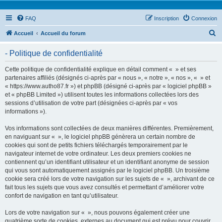
FAQ
Inscription
Connexion
R
Accueil
Accueil du forum
e
- Politique de confidentialité
c
h
Cette politique de confidentialité explique en détail comment « » et ses
partenaires affiliés (désignés ci-après par « nous », « notre », « nos », « » et
e
« https://www.autho87.fr ») et phpBB (désigné ci-après par « logiciel phpBB »
r
et « phpBB Limited ») utilisent toutes les informations collectées lors des
sessions d’utilisation de votre part (désignées ci-après par « vos
c
informations »).
h
Vos informations sont collectées de deux manières différentes. Premièrement,
e
en naviguant sur « », le logiciel phpBB génèrera un certain nombre de
r
cookies qui sont de petits fichiers téléchargés temporairement par le
navigateur internet de votre ordinateur. Les deux premiers cookies ne
contiennent qu’un identifiant utilisateur et un identifiant anonyme de session
qui vous sont automatiquement assignés par le logiciel phpBB. Un troisième
cookie sera créé lors de votre navigation sur les sujets de « », archivant de ce
fait tous les sujets que vous avez consultés et permettant d’améliorer votre
confort de navigation en tant qu’utilisateur.
Lors de votre navigation sur « », nous pouvons également créer une
quatrième sorte de cookies, externes au document qui est prévu pour couvrir