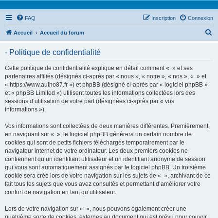
FAQ
Inscription
Connexion
R
Accueil
Accueil du forum
e
- Politique de confidentialité
c
h
Cette politique de confidentialité explique en détail comment « » et ses
partenaires affiliés (désignés ci-après par « nous », « notre », « nos », « » et
e
« https://www.autho87.fr ») et phpBB (désigné ci-après par « logiciel phpBB »
r
et « phpBB Limited ») utilisent toutes les informations collectées lors des
sessions d’utilisation de votre part (désignées ci-après par « vos
c
informations »).
h
Vos informations sont collectées de deux manières différentes. Premièrement,
e
en naviguant sur « », le logiciel phpBB génèrera un certain nombre de
r
cookies qui sont de petits fichiers téléchargés temporairement par le
navigateur internet de votre ordinateur. Les deux premiers cookies ne
contiennent qu’un identifiant utilisateur et un identifiant anonyme de session
qui vous sont automatiquement assignés par le logiciel phpBB. Un troisième
cookie sera créé lors de votre navigation sur les sujets de « », archivant de ce
fait tous les sujets que vous avez consultés et permettant d’améliorer votre
confort de navigation en tant qu’utilisateur.
Lors de votre navigation sur « », nous pouvons également créer une
quatrième sorte de cookies, externes au document qui est prévu pour couvrir