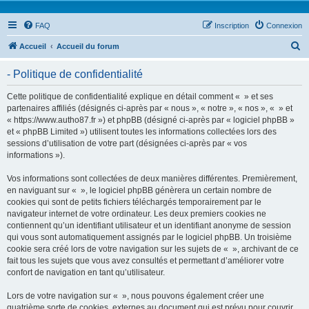
FAQ
Inscription
Connexion
R
Accueil
Accueil du forum
e
- Politique de confidentialité
c
h
Cette politique de confidentialité explique en détail comment « » et ses
partenaires affiliés (désignés ci-après par « nous », « notre », « nos », « » et
e
« https://www.autho87.fr ») et phpBB (désigné ci-après par « logiciel phpBB »
r
et « phpBB Limited ») utilisent toutes les informations collectées lors des
sessions d’utilisation de votre part (désignées ci-après par « vos
c
informations »).
h
Vos informations sont collectées de deux manières différentes. Premièrement,
e
en naviguant sur « », le logiciel phpBB génèrera un certain nombre de
r
cookies qui sont de petits fichiers téléchargés temporairement par le
navigateur internet de votre ordinateur. Les deux premiers cookies ne
contiennent qu’un identifiant utilisateur et un identifiant anonyme de session
qui vous sont automatiquement assignés par le logiciel phpBB. Un troisième
cookie sera créé lors de votre navigation sur les sujets de « », archivant de ce
fait tous les sujets que vous avez consultés et permettant d’améliorer votre
confort de navigation en tant qu’utilisateur.
Lors de votre navigation sur « », nous pouvons également créer une
quatrième sorte de cookies, externes au document qui est prévu pour couvrir