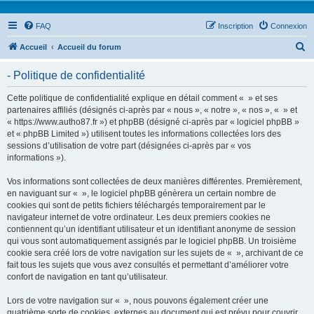
FAQ
Inscription
Connexion
R
Accueil
Accueil du forum
e
- Politique de confidentialité
c
h
Cette politique de confidentialité explique en détail comment « » et ses
partenaires affiliés (désignés ci-après par « nous », « notre », « nos », « » et
e
« https://www.autho87.fr ») et phpBB (désigné ci-après par « logiciel phpBB »
r
et « phpBB Limited ») utilisent toutes les informations collectées lors des
sessions d’utilisation de votre part (désignées ci-après par « vos
c
informations »).
h
Vos informations sont collectées de deux manières différentes. Premièrement,
e
en naviguant sur « », le logiciel phpBB génèrera un certain nombre de
r
cookies qui sont de petits fichiers téléchargés temporairement par le
navigateur internet de votre ordinateur. Les deux premiers cookies ne
contiennent qu’un identifiant utilisateur et un identifiant anonyme de session
qui vous sont automatiquement assignés par le logiciel phpBB. Un troisième
cookie sera créé lors de votre navigation sur les sujets de « », archivant de ce
fait tous les sujets que vous avez consultés et permettant d’améliorer votre
confort de navigation en tant qu’utilisateur.
Lors de votre navigation sur « », nous pouvons également créer une
quatrième sorte de cookies, externes au document qui est prévu pour couvrir