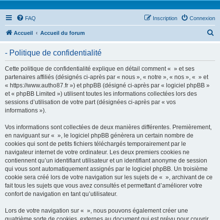
FAQ
Inscription
Connexion
R
Accueil
Accueil du forum
e
- Politique de confidentialité
c
h
Cette politique de confidentialité explique en détail comment « » et ses
partenaires affiliés (désignés ci-après par « nous », « notre », « nos », « » et
e
« https://www.autho87.fr ») et phpBB (désigné ci-après par « logiciel phpBB »
r
et « phpBB Limited ») utilisent toutes les informations collectées lors des
sessions d’utilisation de votre part (désignées ci-après par « vos
c
informations »).
h
Vos informations sont collectées de deux manières différentes. Premièrement,
e
en naviguant sur « », le logiciel phpBB génèrera un certain nombre de
r
cookies qui sont de petits fichiers téléchargés temporairement par le
navigateur internet de votre ordinateur. Les deux premiers cookies ne
contiennent qu’un identifiant utilisateur et un identifiant anonyme de session
qui vous sont automatiquement assignés par le logiciel phpBB. Un troisième
cookie sera créé lors de votre navigation sur les sujets de « », archivant de ce
fait tous les sujets que vous avez consultés et permettant d’améliorer votre
confort de navigation en tant qu’utilisateur.
Lors de votre navigation sur « », nous pouvons également créer une
quatrième sorte de cookies, externes au document qui est prévu pour couvrir