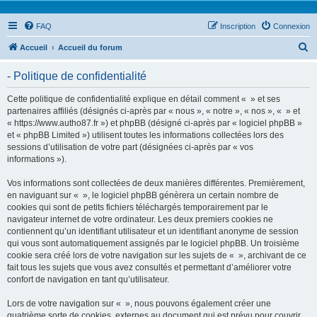
FAQ
Inscription
Connexion
R
Accueil
Accueil du forum
e
- Politique de confidentialité
c
h
Cette politique de confidentialité explique en détail comment « » et ses
partenaires affiliés (désignés ci-après par « nous », « notre », « nos », « » et
e
« https://www.autho87.fr ») et phpBB (désigné ci-après par « logiciel phpBB »
r
et « phpBB Limited ») utilisent toutes les informations collectées lors des
sessions d’utilisation de votre part (désignées ci-après par « vos
c
informations »).
h
Vos informations sont collectées de deux manières différentes. Premièrement,
e
en naviguant sur « », le logiciel phpBB génèrera un certain nombre de
r
cookies qui sont de petits fichiers téléchargés temporairement par le
navigateur internet de votre ordinateur. Les deux premiers cookies ne
contiennent qu’un identifiant utilisateur et un identifiant anonyme de session
qui vous sont automatiquement assignés par le logiciel phpBB. Un troisième
cookie sera créé lors de votre navigation sur les sujets de « », archivant de ce
fait tous les sujets que vous avez consultés et permettant d’améliorer votre
confort de navigation en tant qu’utilisateur.
Lors de votre navigation sur « », nous pouvons également créer une
quatrième sorte de cookies, externes au document qui est prévu pour couvrir