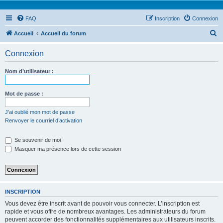
FAQ
Inscription
Connexion
R
Accueil
Accueil du forum
e
Connexion
c
h
Nom d’utilisateur :
e
r
Mot de passe :
c
J’ai oublié mon mot de passe
h
Renvoyer le courriel d’activation
e
Se souvenir de moi
r
Masquer ma présence lors de cette session
INSCRIPTION
Vous devez être inscrit avant de pouvoir vous connecter. L’inscription est
rapide et vous offre de nombreux avantages. Les administrateurs du forum
peuvent accorder des fonctionnalités supplémentaires aux utilisateurs inscrits.