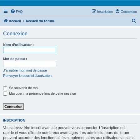
FAQ
Inscription
Connexion
R
Accueil
Accueil du forum
e
Connexion
c
h
Nom d’utilisateur :
e
r
Mot de passe :
c
J’ai oublié mon mot de passe
h
Renvoyer le courriel d’activation
e
Se souvenir de moi
r
Masquer ma présence lors de cette session
INSCRIPTION
Vous devez être inscrit avant de pouvoir vous connecter. L’inscription est
rapide et vous offre de nombreux avantages. Les administrateurs du forum
peuvent accorder des fonctionnalités supplémentaires aux utilisateurs inscrits.