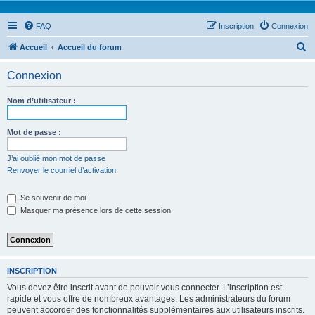
FAQ
Inscription
Connexion
R
Accueil
Accueil du forum
e
Connexion
c
h
Nom d’utilisateur :
e
r
Mot de passe :
c
J’ai oublié mon mot de passe
h
Renvoyer le courriel d’activation
e
Se souvenir de moi
r
Masquer ma présence lors de cette session
INSCRIPTION
Vous devez être inscrit avant de pouvoir vous connecter. L’inscription est
rapide et vous offre de nombreux avantages. Les administrateurs du forum
peuvent accorder des fonctionnalités supplémentaires aux utilisateurs inscrits.