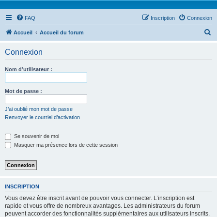
FAQ
Inscription
Connexion
R
Accueil
Accueil du forum
e
Connexion
c
h
Nom d’utilisateur :
e
r
Mot de passe :
c
J’ai oublié mon mot de passe
h
Renvoyer le courriel d’activation
e
Se souvenir de moi
r
Masquer ma présence lors de cette session
INSCRIPTION
Vous devez être inscrit avant de pouvoir vous connecter. L’inscription est
rapide et vous offre de nombreux avantages. Les administrateurs du forum
peuvent accorder des fonctionnalités supplémentaires aux utilisateurs inscrits.