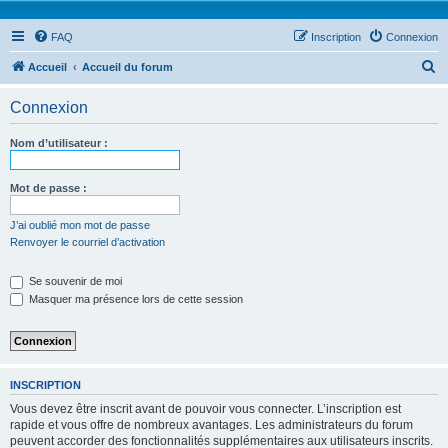
FAQ
Inscription
Connexion
R
Accueil
Accueil du forum
e
Connexion
c
h
Nom d’utilisateur :
e
r
Mot de passe :
c
J’ai oublié mon mot de passe
h
Renvoyer le courriel d’activation
e
Se souvenir de moi
r
Masquer ma présence lors de cette session
INSCRIPTION
Vous devez être inscrit avant de pouvoir vous connecter. L’inscription est
rapide et vous offre de nombreux avantages. Les administrateurs du forum
peuvent accorder des fonctionnalités supplémentaires aux utilisateurs inscrits.