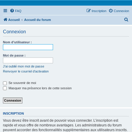
FAQ
Inscription
Connexion
R
Accueil
Accueil du forum
e
Connexion
c
h
Nom d’utilisateur :
e
r
Mot de passe :
c
J’ai oublié mon mot de passe
h
Renvoyer le courriel d’activation
e
Se souvenir de moi
r
Masquer ma présence lors de cette session
INSCRIPTION
Vous devez être inscrit avant de pouvoir vous connecter. L’inscription est
rapide et vous offre de nombreux avantages. Les administrateurs du forum
peuvent accorder des fonctionnalités supplémentaires aux utilisateurs inscrits.