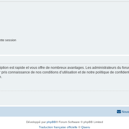
tte session
cription est rapide et vous offre de nombreux avantages. Les administrateurs du fo
ir pris connaissance de nos conditions d’utilisation et de notre politique de confide
n.
Nous
Développé par
phpBB
® Forum Software © phpBB Limited
Traduction française officielle
©
Qiaeru