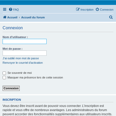
FAQ
Inscription
Connexion
R
Accueil
Accueil du forum
e
Connexion
c
h
Nom d’utilisateur :
e
r
Mot de passe :
c
J’ai oublié mon mot de passe
h
Renvoyer le courriel d’activation
e
Se souvenir de moi
r
Masquer ma présence lors de cette session
INSCRIPTION
Vous devez être inscrit avant de pouvoir vous connecter. L’inscription est
rapide et vous offre de nombreux avantages. Les administrateurs du forum
peuvent accorder des fonctionnalités supplémentaires aux utilisateurs inscrits.