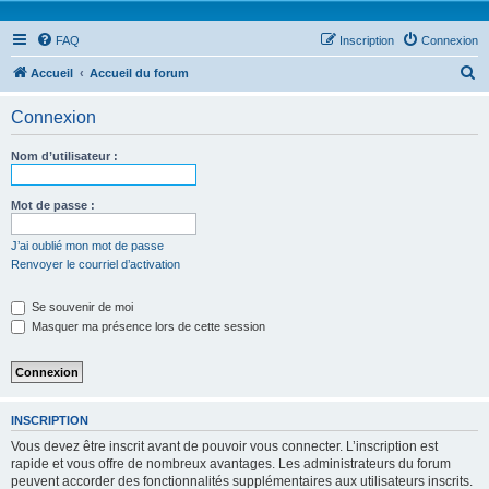
FAQ
Inscription
Connexion
R
Accueil
Accueil du forum
e
Connexion
c
h
Nom d’utilisateur :
e
r
Mot de passe :
c
J’ai oublié mon mot de passe
h
Renvoyer le courriel d’activation
e
Se souvenir de moi
r
Masquer ma présence lors de cette session
INSCRIPTION
Vous devez être inscrit avant de pouvoir vous connecter. L’inscription est
rapide et vous offre de nombreux avantages. Les administrateurs du forum
peuvent accorder des fonctionnalités supplémentaires aux utilisateurs inscrits.