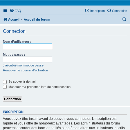
FAQ
Inscription
Connexion
R
Accueil
Accueil du forum
e
Connexion
c
h
Nom d’utilisateur :
e
r
Mot de passe :
c
J’ai oublié mon mot de passe
h
Renvoyer le courriel d’activation
e
Se souvenir de moi
r
Masquer ma présence lors de cette session
INSCRIPTION
Vous devez être inscrit avant de pouvoir vous connecter. L’inscription est
rapide et vous offre de nombreux avantages. Les administrateurs du forum
peuvent accorder des fonctionnalités supplémentaires aux utilisateurs inscrits.