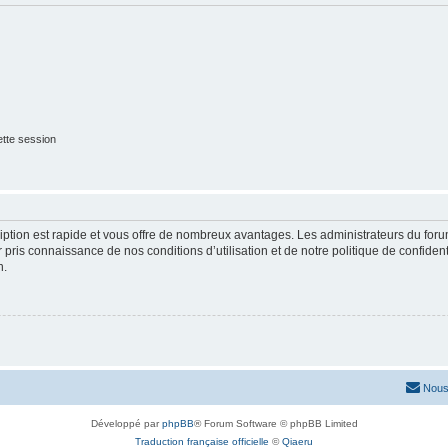
tte session
cription est rapide et vous offre de nombreux avantages. Les administrateurs du fo
ir pris connaissance de nos conditions d’utilisation et de notre politique de confide
n.
Nous
Développé par
phpBB
® Forum Software © phpBB Limited
Traduction française officielle
©
Qiaeru