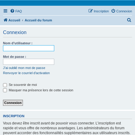
FAQ
Inscription
Connexion
R
Accueil
Accueil du forum
e
Connexion
c
h
Nom d’utilisateur :
e
r
Mot de passe :
c
J’ai oublié mon mot de passe
h
Renvoyer le courriel d’activation
e
Se souvenir de moi
r
Masquer ma présence lors de cette session
INSCRIPTION
Vous devez être inscrit avant de pouvoir vous connecter. L’inscription est
rapide et vous offre de nombreux avantages. Les administrateurs du forum
peuvent accorder des fonctionnalités supplémentaires aux utilisateurs inscrits.