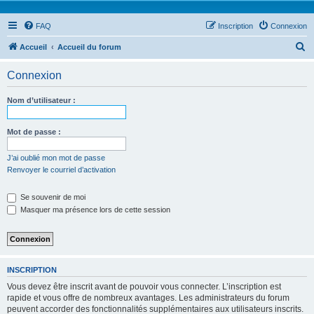
FAQ
Inscription
Connexion
R
Accueil
Accueil du forum
e
Connexion
c
h
Nom d’utilisateur :
e
r
Mot de passe :
c
J’ai oublié mon mot de passe
h
Renvoyer le courriel d’activation
e
Se souvenir de moi
r
Masquer ma présence lors de cette session
INSCRIPTION
Vous devez être inscrit avant de pouvoir vous connecter. L’inscription est
rapide et vous offre de nombreux avantages. Les administrateurs du forum
peuvent accorder des fonctionnalités supplémentaires aux utilisateurs inscrits.