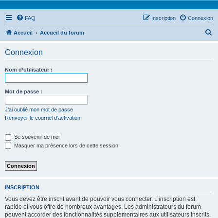
FAQ
Inscription
Connexion
R
Accueil
Accueil du forum
e
Connexion
c
h
Nom d’utilisateur :
e
r
Mot de passe :
c
J’ai oublié mon mot de passe
h
Renvoyer le courriel d’activation
e
Se souvenir de moi
r
Masquer ma présence lors de cette session
INSCRIPTION
Vous devez être inscrit avant de pouvoir vous connecter. L’inscription est
rapide et vous offre de nombreux avantages. Les administrateurs du forum
peuvent accorder des fonctionnalités supplémentaires aux utilisateurs inscrits.