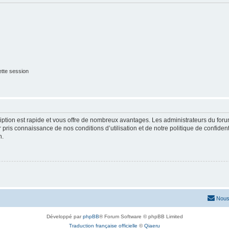
tte session
cription est rapide et vous offre de nombreux avantages. Les administrateurs du fo
ir pris connaissance de nos conditions d’utilisation et de notre politique de confide
n.
Nous
Développé par
phpBB
® Forum Software © phpBB Limited
Traduction française officielle
©
Qiaeru