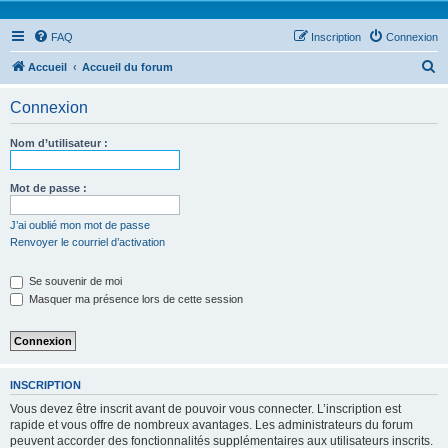
FAQ
Inscription
Connexion
R
Accueil
Accueil du forum
e
Connexion
c
h
Nom d’utilisateur :
e
r
Mot de passe :
c
J’ai oublié mon mot de passe
h
Renvoyer le courriel d’activation
e
Se souvenir de moi
r
Masquer ma présence lors de cette session
INSCRIPTION
Vous devez être inscrit avant de pouvoir vous connecter. L’inscription est
rapide et vous offre de nombreux avantages. Les administrateurs du forum
peuvent accorder des fonctionnalités supplémentaires aux utilisateurs inscrits.