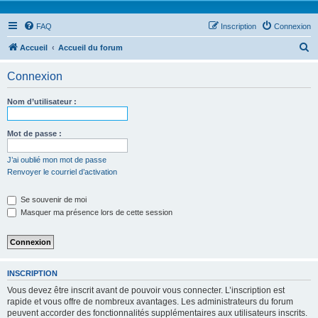
FAQ
Inscription
Connexion
R
Accueil
Accueil du forum
e
Connexion
c
h
Nom d’utilisateur :
e
r
Mot de passe :
c
J’ai oublié mon mot de passe
h
Renvoyer le courriel d’activation
e
Se souvenir de moi
r
Masquer ma présence lors de cette session
INSCRIPTION
Vous devez être inscrit avant de pouvoir vous connecter. L’inscription est
rapide et vous offre de nombreux avantages. Les administrateurs du forum
peuvent accorder des fonctionnalités supplémentaires aux utilisateurs inscrits.