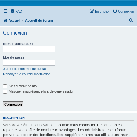
FAQ
Inscription
Connexion
R
Accueil
Accueil du forum
e
Connexion
c
h
Nom d’utilisateur :
e
r
Mot de passe :
c
J’ai oublié mon mot de passe
h
Renvoyer le courriel d’activation
e
Se souvenir de moi
r
Masquer ma présence lors de cette session
INSCRIPTION
Vous devez être inscrit avant de pouvoir vous connecter. L’inscription est
rapide et vous offre de nombreux avantages. Les administrateurs du forum
peuvent accorder des fonctionnalités supplémentaires aux utilisateurs inscrits.