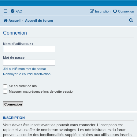
FAQ
Inscription
Connexion
R
Accueil
Accueil du forum
e
Connexion
c
h
Nom d’utilisateur :
e
r
Mot de passe :
c
J’ai oublié mon mot de passe
h
Renvoyer le courriel d’activation
e
Se souvenir de moi
r
Masquer ma présence lors de cette session
INSCRIPTION
Vous devez être inscrit avant de pouvoir vous connecter. L’inscription est
rapide et vous offre de nombreux avantages. Les administrateurs du forum
peuvent accorder des fonctionnalités supplémentaires aux utilisateurs inscrits.