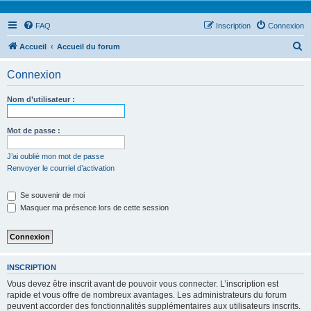
FAQ
Inscription
Connexion
R
Accueil
Accueil du forum
e
Connexion
c
h
Nom d’utilisateur :
e
r
Mot de passe :
c
J’ai oublié mon mot de passe
h
Renvoyer le courriel d’activation
e
Se souvenir de moi
r
Masquer ma présence lors de cette session
INSCRIPTION
Vous devez être inscrit avant de pouvoir vous connecter. L’inscription est
rapide et vous offre de nombreux avantages. Les administrateurs du forum
peuvent accorder des fonctionnalités supplémentaires aux utilisateurs inscrits.