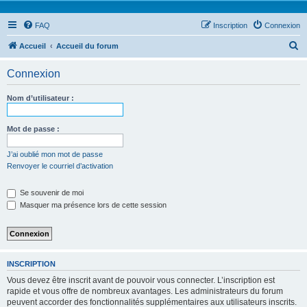
FAQ
Inscription
Connexion
R
Accueil
Accueil du forum
e
Connexion
c
h
Nom d’utilisateur :
e
r
Mot de passe :
c
J’ai oublié mon mot de passe
h
Renvoyer le courriel d’activation
e
Se souvenir de moi
r
Masquer ma présence lors de cette session
INSCRIPTION
Vous devez être inscrit avant de pouvoir vous connecter. L’inscription est
rapide et vous offre de nombreux avantages. Les administrateurs du forum
peuvent accorder des fonctionnalités supplémentaires aux utilisateurs inscrits.