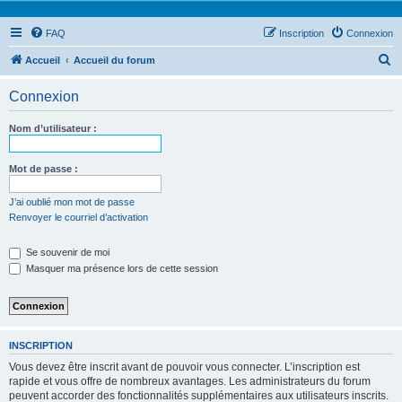
FAQ
Inscription
Connexion
R
Accueil
Accueil du forum
e
Connexion
c
h
Nom d’utilisateur :
e
r
Mot de passe :
c
J’ai oublié mon mot de passe
h
Renvoyer le courriel d’activation
e
Se souvenir de moi
r
Masquer ma présence lors de cette session
INSCRIPTION
Vous devez être inscrit avant de pouvoir vous connecter. L’inscription est
rapide et vous offre de nombreux avantages. Les administrateurs du forum
peuvent accorder des fonctionnalités supplémentaires aux utilisateurs inscrits.