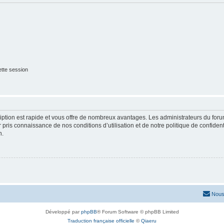
tte session
cription est rapide et vous offre de nombreux avantages. Les administrateurs du fo
ir pris connaissance de nos conditions d’utilisation et de notre politique de confide
n.
Nous
Développé par
phpBB
® Forum Software © phpBB Limited
Traduction française officielle
©
Qiaeru