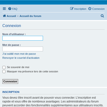
FAQ
Inscription
Connexion
R
Accueil
Accueil du forum
e
Connexion
c
h
Nom d’utilisateur :
e
r
Mot de passe :
c
J’ai oublié mon mot de passe
h
Renvoyer le courriel d’activation
e
Se souvenir de moi
r
Masquer ma présence lors de cette session
INSCRIPTION
Vous devez être inscrit avant de pouvoir vous connecter. L’inscription est
rapide et vous offre de nombreux avantages. Les administrateurs du forum
peuvent accorder des fonctionnalités supplémentaires aux utilisateurs inscrits.