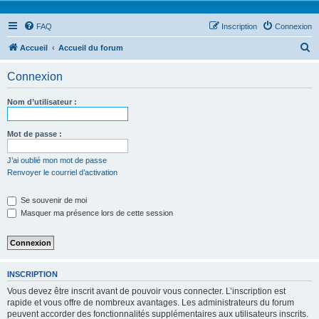
FAQ
Inscription
Connexion
R
Accueil
Accueil du forum
e
Connexion
c
h
Nom d’utilisateur :
e
r
Mot de passe :
c
J’ai oublié mon mot de passe
h
Renvoyer le courriel d’activation
e
Se souvenir de moi
r
Masquer ma présence lors de cette session
INSCRIPTION
Vous devez être inscrit avant de pouvoir vous connecter. L’inscription est
rapide et vous offre de nombreux avantages. Les administrateurs du forum
peuvent accorder des fonctionnalités supplémentaires aux utilisateurs inscrits.