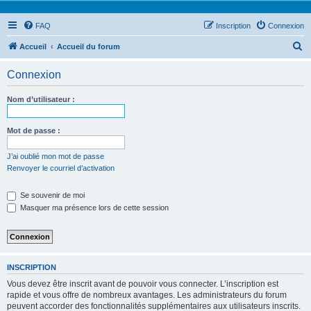
FAQ
Inscription
Connexion
R
Accueil
Accueil du forum
e
Connexion
c
h
Nom d’utilisateur :
e
r
Mot de passe :
c
J’ai oublié mon mot de passe
h
Renvoyer le courriel d’activation
e
Se souvenir de moi
r
Masquer ma présence lors de cette session
INSCRIPTION
Vous devez être inscrit avant de pouvoir vous connecter. L’inscription est
rapide et vous offre de nombreux avantages. Les administrateurs du forum
peuvent accorder des fonctionnalités supplémentaires aux utilisateurs inscrits.