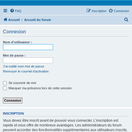
FAQ
Inscription
Connexion
R
Accueil
Accueil du forum
e
Connexion
c
h
Nom d’utilisateur :
e
r
Mot de passe :
c
J’ai oublié mon mot de passe
h
Renvoyer le courriel d’activation
e
Se souvenir de moi
r
Masquer ma présence lors de cette session
INSCRIPTION
Vous devez être inscrit avant de pouvoir vous connecter. L’inscription est
rapide et vous offre de nombreux avantages. Les administrateurs du forum
peuvent accorder des fonctionnalités supplémentaires aux utilisateurs inscrits.