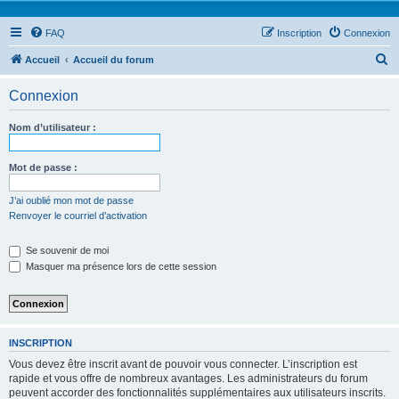
FAQ
Inscription
Connexion
R
Accueil
Accueil du forum
e
Connexion
c
h
Nom d’utilisateur :
e
r
Mot de passe :
c
J’ai oublié mon mot de passe
h
Renvoyer le courriel d’activation
e
Se souvenir de moi
r
Masquer ma présence lors de cette session
INSCRIPTION
Vous devez être inscrit avant de pouvoir vous connecter. L’inscription est
rapide et vous offre de nombreux avantages. Les administrateurs du forum
peuvent accorder des fonctionnalités supplémentaires aux utilisateurs inscrits.