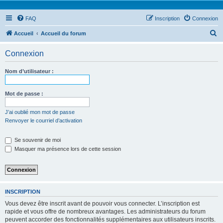
FAQ
Inscription
Connexion
R
Accueil
Accueil du forum
e
Connexion
c
h
Nom d’utilisateur :
e
r
Mot de passe :
c
J’ai oublié mon mot de passe
h
Renvoyer le courriel d’activation
e
Se souvenir de moi
r
Masquer ma présence lors de cette session
INSCRIPTION
Vous devez être inscrit avant de pouvoir vous connecter. L’inscription est
rapide et vous offre de nombreux avantages. Les administrateurs du forum
peuvent accorder des fonctionnalités supplémentaires aux utilisateurs inscrits.