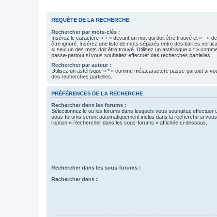
REQUÊTE DE LA RECHERCHE
Rechercher par mots-clés :
Insérez le caractère « + » devant un mot qui doit être trouvé et « - » d
être ignoré. Insérez une liste de mots séparés entre des barres vertica
si seul un des mots doit être trouvé. Utilisez un astérisque « * » com
passe-partout si vous souhaitez effectuer des recherches partielles.
Rechercher par auteur :
Utilisez un astérisque « * » comme métacaractère passe-partout si vo
des recherches partielles.
PRÉFÉRENCES DE LA RECHERCHE
Rechercher dans les forums :
Sélectionnez le ou les forums dans lesquels vous souhaitez effectuer
sous-forums seront automatiquement inclus dans la recherche si vou
l’option « Rechercher dans les sous-forums » affichée ci-dessous.
Rechercher dans les sous-forums :
Rechercher dans :