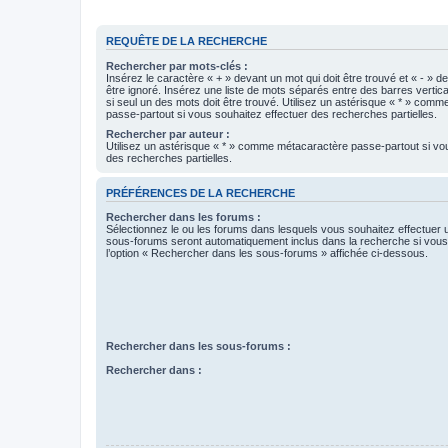
REQUÊTE DE LA RECHERCHE
Rechercher par mots-clés :
Insérez le caractère « + » devant un mot qui doit être trouvé et « - » d
être ignoré. Insérez une liste de mots séparés entre des barres vertica
si seul un des mots doit être trouvé. Utilisez un astérisque « * » com
passe-partout si vous souhaitez effectuer des recherches partielles.
Rechercher par auteur :
Utilisez un astérisque « * » comme métacaractère passe-partout si vo
des recherches partielles.
PRÉFÉRENCES DE LA RECHERCHE
Rechercher dans les forums :
Sélectionnez le ou les forums dans lesquels vous souhaitez effectuer
sous-forums seront automatiquement inclus dans la recherche si vou
l’option « Rechercher dans les sous-forums » affichée ci-dessous.
Rechercher dans les sous-forums :
Rechercher dans :