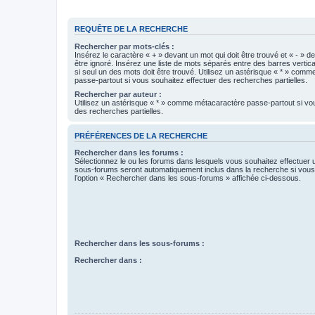
REQUÊTE DE LA RECHERCHE
Rechercher par mots-clés :
Insérez le caractère « + » devant un mot qui doit être trouvé et « - » d
être ignoré. Insérez une liste de mots séparés entre des barres vertica
si seul un des mots doit être trouvé. Utilisez un astérisque « * » com
passe-partout si vous souhaitez effectuer des recherches partielles.
Rechercher par auteur :
Utilisez un astérisque « * » comme métacaractère passe-partout si vo
des recherches partielles.
PRÉFÉRENCES DE LA RECHERCHE
Rechercher dans les forums :
Sélectionnez le ou les forums dans lesquels vous souhaitez effectuer
sous-forums seront automatiquement inclus dans la recherche si vou
l’option « Rechercher dans les sous-forums » affichée ci-dessous.
Rechercher dans les sous-forums :
Rechercher dans :