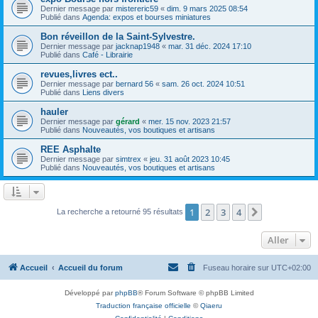
Dernier message par
mistereric59
«
dim. 9 mars 2025 08:54
Publié dans
Agenda: expos et bourses miniatures
Bon réveillon de la Saint-Sylvestre.
Dernier message par
jacknap1948
«
mar. 31 déc. 2024 17:10
Publié dans
Café - Librairie
revues,livres ect..
Dernier message par
bernard 56
«
sam. 26 oct. 2024 10:51
Publié dans
Liens divers
hauler
Dernier message par
gérard
«
mer. 15 nov. 2023 21:57
Publié dans
Nouveautés, vos boutiques et artisans
REE Asphalte
Dernier message par
simtrex
«
jeu. 31 août 2023 10:45
Publié dans
Nouveautés, vos boutiques et artisans
1
2
3
4
Suivant
La recherche a retourné 95 résultats
Aller
Accueil
Accueil du forum
Fuseau horaire sur
UTC+02:00
Développé par
phpBB
® Forum Software © phpBB Limited
Traduction française officielle
©
Qiaeru