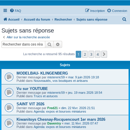
FAQ
Inscription
Connexion
R
Accueil
Accueil du forum
Rechercher
Sujets sans réponse
e
Sujets sans réponse
c
Aller sur la recherche avancée
h
Rechercher
Recherche avancée
e
1
2
3
4
Suivant
La recherche a retourné 95 résultats
r
c
Sujets
h
MODELBAU- KLINGENBERG
e
Dernier message par
mistereric59
«
mar. 9 juin 2026 19:18
Publié dans
Nouveautés, vos boutiques et artisans
r
Vu sur YOUTUBE
Dernier message par
mistereric59
«
jeu. 19 mars 2026 18:54
Publié dans
Trucs et astuces
SAINT VIT 2026
Dernier message par
Fred21
«
dim. 22 févr. 2026 21:51
Publié dans
Agenda: expos et bourses miniatures
Kiwanitoys Chesnay-Rocquencourt 1er mars 2026
Dernier message par
Daventry
«
mer. 11 févr. 2026 07:47
Publié dans
Agenda: expos et bourses miniatures