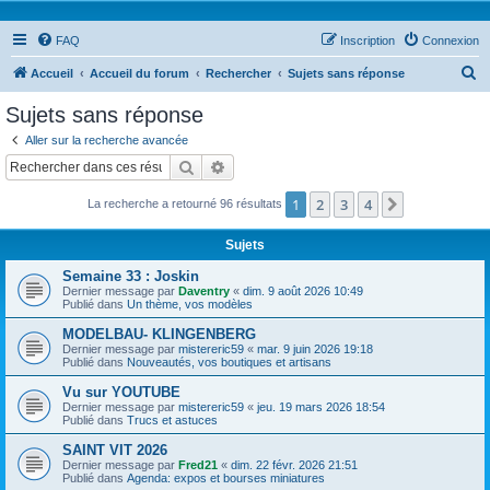
FAQ
Inscription
Connexion
R
Accueil
Accueil du forum
Rechercher
Sujets sans réponse
e
Sujets sans réponse
c
Aller sur la recherche avancée
h
Rechercher
Recherche avancée
e
1
2
3
4
Suivant
La recherche a retourné 96 résultats
r
c
Sujets
h
Semaine 33 : Joskin
e
Dernier message par
Daventry
«
dim. 9 août 2026 10:49
Publié dans
Un thème, vos modèles
r
MODELBAU- KLINGENBERG
Dernier message par
mistereric59
«
mar. 9 juin 2026 19:18
Publié dans
Nouveautés, vos boutiques et artisans
Vu sur YOUTUBE
Dernier message par
mistereric59
«
jeu. 19 mars 2026 18:54
Publié dans
Trucs et astuces
SAINT VIT 2026
Dernier message par
Fred21
«
dim. 22 févr. 2026 21:51
Publié dans
Agenda: expos et bourses miniatures