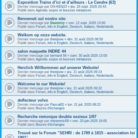
Exposition Trains d’ici et d’ailleurs - Le Cendre (63)
Dernier message par
OS-KEN23
«
jeu. 25 sept. 2025 20:43
Publié dans
Agenda: expos et bourses miniatures
Benvenuti sul nostro sito
Dernier message par
Daventry
«
ven. 12 sept. 2025 13:50
Publié dans
Forum, info in English, Deutsch, Italiano, Nederlands
Welkom op onze website.
Dernier message par
theejoow
«
dim. 31 août 2025 08:59
Publié dans
Forum, info in English, Deutsch, Italiano, Nederlands
salon maquette INDRE 44
Dernier message par
bernard 56
«
sam. 30 août 2025 13:00
Publié dans
Agenda: expos et bourses miniatures
Herzlich Willkommen auf unserer Website!
Dernier message par
theejoow
«
jeu. 21 août 2025 09:23
Publié dans
Forum, info in English, Deutsch, Italiano, Nederlands
Welcome to our Website!
Dernier message par
theejoow
«
jeu. 21 août 2025 09:22
Publié dans
Forum, info in English, Deutsch, Italiano, Nederlands
deflecteur volvo
Dernier message par
Pascal02
«
lun. 21 juil. 2025 08:22
Publié dans
Bourse d'échanges
Recherche remorque double essieux 1/87
Dernier message par
mistereric59
«
ven. 20 juin 2025 19:05
Publié dans
Bourse d'échanges
Trouvé sur le Forum "SEHRI : de 1789 à 1815 - association loi
1901"