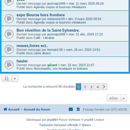
Dernier message par
jacknap1948
«
mar. 11 mars 2025 08:29
Publié dans
Agenda: expos et bourses miniatures
expo Bourse hors frontiere
Dernier message par
mistereric59
«
dim. 9 mars 2025 08:54
Publié dans
Agenda: expos et bourses miniatures
Bon réveillon de la Saint-Sylvestre.
Dernier message par
jacknap1948
«
mar. 31 déc. 2024 17:10
Publié dans
Café - Librairie
revues,livres ect..
Dernier message par
bernard 56
«
sam. 26 oct. 2024 10:51
Publié dans
Liens divers
hauler
Dernier message par
gérard
«
mer. 15 nov. 2023 21:57
Publié dans
Nouveautés, vos boutiques et artisans
1
2
3
4
Suivant
La recherche a retourné 96 résultats
Aller
Accueil
Accueil du forum
Fuseau horaire sur
UTC+02:00
Développé par
phpBB
® Forum Software © phpBB Limited
Traduction française officielle
©
Qiaeru