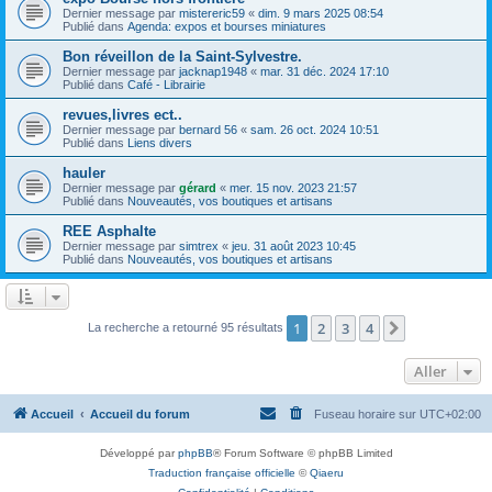
Dernier message par
mistereric59
«
dim. 9 mars 2025 08:54
Publié dans
Agenda: expos et bourses miniatures
Bon réveillon de la Saint-Sylvestre.
Dernier message par
jacknap1948
«
mar. 31 déc. 2024 17:10
Publié dans
Café - Librairie
revues,livres ect..
Dernier message par
bernard 56
«
sam. 26 oct. 2024 10:51
Publié dans
Liens divers
hauler
Dernier message par
gérard
«
mer. 15 nov. 2023 21:57
Publié dans
Nouveautés, vos boutiques et artisans
REE Asphalte
Dernier message par
simtrex
«
jeu. 31 août 2023 10:45
Publié dans
Nouveautés, vos boutiques et artisans
1
2
3
4
Suivant
La recherche a retourné 95 résultats
Aller
Accueil
Accueil du forum
Fuseau horaire sur
UTC+02:00
Développé par
phpBB
® Forum Software © phpBB Limited
Traduction française officielle
©
Qiaeru