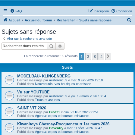
FAQ
Inscription
Connexion
R
Accueil
Accueil du forum
Rechercher
Sujets sans réponse
e
Sujets sans réponse
c
Aller sur la recherche avancée
h
Rechercher
Recherche avancée
e
1
2
3
4
Suivant
La recherche a retourné 95 résultats
r
c
Sujets
h
MODELBAU- KLINGENBERG
e
Dernier message par
mistereric59
«
mar. 9 juin 2026 19:18
Publié dans
Nouveautés, vos boutiques et artisans
r
Vu sur YOUTUBE
Dernier message par
mistereric59
«
jeu. 19 mars 2026 18:54
Publié dans
Trucs et astuces
SAINT VIT 2026
Dernier message par
Fred21
«
dim. 22 févr. 2026 21:51
Publié dans
Agenda: expos et bourses miniatures
Kiwanitoys Chesnay-Rocquencourt 1er mars 2026
Dernier message par
Daventry
«
mer. 11 févr. 2026 07:47
Publié dans
Agenda: expos et bourses miniatures