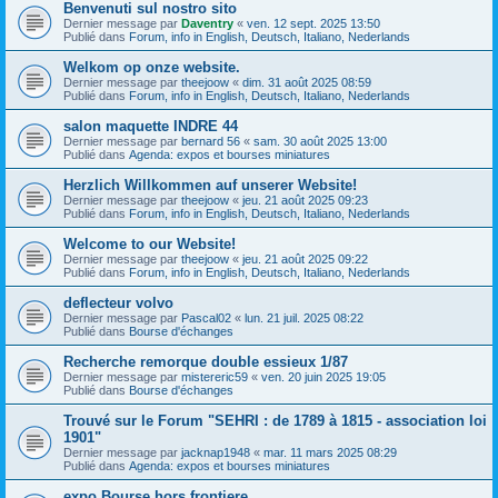
Benvenuti sul nostro sito
Dernier message par
Daventry
«
ven. 12 sept. 2025 13:50
Publié dans
Forum, info in English, Deutsch, Italiano, Nederlands
Welkom op onze website.
Dernier message par
theejoow
«
dim. 31 août 2025 08:59
Publié dans
Forum, info in English, Deutsch, Italiano, Nederlands
salon maquette INDRE 44
Dernier message par
bernard 56
«
sam. 30 août 2025 13:00
Publié dans
Agenda: expos et bourses miniatures
Herzlich Willkommen auf unserer Website!
Dernier message par
theejoow
«
jeu. 21 août 2025 09:23
Publié dans
Forum, info in English, Deutsch, Italiano, Nederlands
Welcome to our Website!
Dernier message par
theejoow
«
jeu. 21 août 2025 09:22
Publié dans
Forum, info in English, Deutsch, Italiano, Nederlands
deflecteur volvo
Dernier message par
Pascal02
«
lun. 21 juil. 2025 08:22
Publié dans
Bourse d'échanges
Recherche remorque double essieux 1/87
Dernier message par
mistereric59
«
ven. 20 juin 2025 19:05
Publié dans
Bourse d'échanges
Trouvé sur le Forum "SEHRI : de 1789 à 1815 - association loi
1901"
Dernier message par
jacknap1948
«
mar. 11 mars 2025 08:29
Publié dans
Agenda: expos et bourses miniatures
expo Bourse hors frontiere