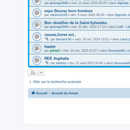
par
jacknap1948
»
mar. 11 mars 2025 08:29
» dans
Agenda: 
expo Bourse hors frontiere
par
mistereric59
»
dim. 9 mars 2025 08:54
» dans
Agenda: e
Bon réveillon de la Saint-Sylvestre.
par
jacknap1948
»
mar. 31 déc. 2024 17:10
» dans
Café - Lib
revues,livres ect..
par
bernard 56
»
sam. 26 oct. 2024 10:51
» dans
Liens 
hauler
par
gérard
»
mer. 15 nov. 2023 21:57
» dans
Nouveautés, vo
REE Asphalte
par
simtrex
»
jeu. 31 août 2023 10:45
» dans
Nouveautés
Aller sur la recherche avancée
Accueil
Accueil du forum