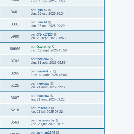
sam. 1 nov. 2025 07:50
par
Lynx44
3461
dim. 26 oct. 2025 20:34
par
Lynx44
3331
dim. 26 oct. 2025 20:29
par
OS-KEN23
5980
jeu. 25 sept. 2025 20:43
par
Daventry
89666
ven. 12 sept. 2025 13:50
par
theejoow
3702
dim. 31 août 2025 08:59
par
bernard 56
3265
sam. 30 août 2025 13:00
par
theejoow
5125
jeu. 21 août 2025 09:23
par
theejoow
3607
jeu. 21 août 2025 09:22
par
Pascal02
5218
lun. 21 juil. 2025 08:22
par
mistereric59
3563
ven. 20 juin 2025 19:05
par
jacknap1948