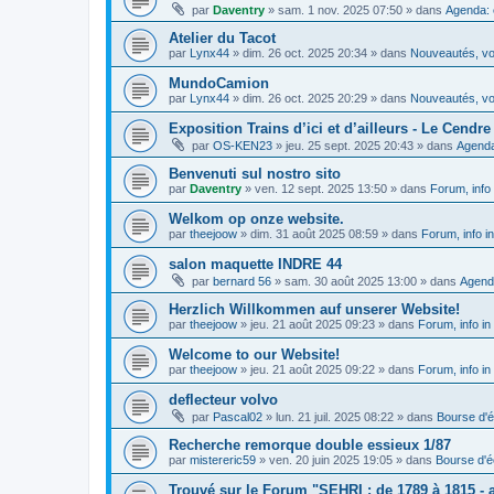
par
Daventry
»
sam. 1 nov. 2025 07:50
» dans
Agenda: 
Atelier du Tacot
par
Lynx44
»
dim. 26 oct. 2025 20:34
» dans
Nouveautés, vos
MundoCamion
par
Lynx44
»
dim. 26 oct. 2025 20:29
» dans
Nouveautés, vos
Exposition Trains d’ici et d’ailleurs - Le Cendre 
par
OS-KEN23
»
jeu. 25 sept. 2025 20:43
» dans
Agenda
Benvenuti sul nostro sito
par
Daventry
»
ven. 12 sept. 2025 13:50
» dans
Forum, info 
Welkom op onze website.
par
theejoow
»
dim. 31 août 2025 08:59
» dans
Forum, info i
salon maquette INDRE 44
par
bernard 56
»
sam. 30 août 2025 13:00
» dans
Agend
Herzlich Willkommen auf unserer Website!
par
theejoow
»
jeu. 21 août 2025 09:23
» dans
Forum, info in
Welcome to our Website!
par
theejoow
»
jeu. 21 août 2025 09:22
» dans
Forum, info in
deflecteur volvo
par
Pascal02
»
lun. 21 juil. 2025 08:22
» dans
Bourse d'
Recherche remorque double essieux 1/87
par
mistereric59
»
ven. 20 juin 2025 19:05
» dans
Bourse d'
Trouvé sur le Forum "SEHRI : de 1789 à 1815 - a