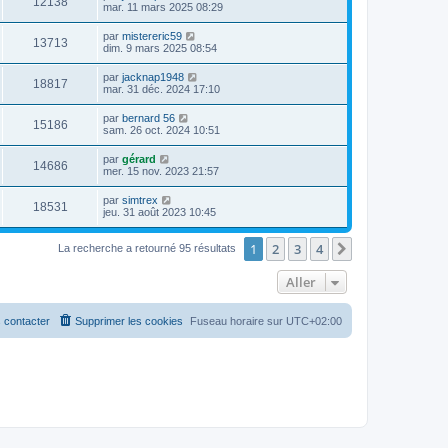
12138
mar. 11 mars 2025 08:29
par
mistereric59
13713
dim. 9 mars 2025 08:54
par
jacknap1948
18817
mar. 31 déc. 2024 17:10
par
bernard 56
15186
sam. 26 oct. 2024 10:51
par
gérard
14686
mer. 15 nov. 2023 21:57
par
simtrex
18531
jeu. 31 août 2023 10:45
1
2
3
4
Suivant
La recherche a retourné 95 résultats
Aller
 contacter
Supprimer les cookies
Fuseau horaire sur
UTC+02:00