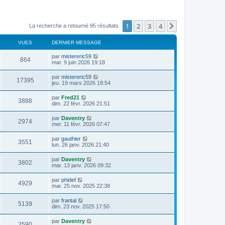
1
2
3
4
Suivant
La recherche a retourné 95 résultats
VUES
DERNIER MESSAGE
par
mistereric59
864
mar. 9 juin 2026 19:18
par
mistereric59
17395
jeu. 19 mars 2026 18:54
par
Fred21
3888
dim. 22 févr. 2026 21:51
par
Daventry
2974
mer. 11 févr. 2026 07:47
par
gauthier
3551
lun. 26 janv. 2026 21:40
par
Daventry
3802
mar. 13 janv. 2026 09:32
par
phidef
4929
mar. 25 nov. 2025 22:38
par
frantal
5139
dim. 23 nov. 2025 17:50
par
Daventry
2590