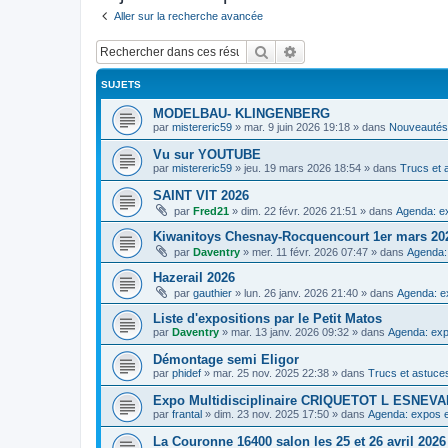
Aller sur la recherche avancée
Rechercher
Recherche avancée
SUJETS
MODELBAU- KLINGENBERG
par
mistereric59
»
mar. 9 juin 2026 19:18
» dans
Nouveautés,
Vu sur YOUTUBE
par
mistereric59
»
jeu. 19 mars 2026 18:54
» dans
Trucs et 
SAINT VIT 2026
par
Fred21
»
dim. 22 févr. 2026 21:51
» dans
Agenda: ex
Kiwanitoys Chesnay-Rocquencourt 1er mars 20
par
Daventry
»
mer. 11 févr. 2026 07:47
» dans
Agenda:
Hazerail 2026
par
gauthier
»
lun. 26 janv. 2026 21:40
» dans
Agenda: e
Liste d'expositions par le Petit Matos
par
Daventry
»
mar. 13 janv. 2026 09:32
» dans
Agenda: exp
Démontage semi Eligor
par
phidef
»
mar. 25 nov. 2025 22:38
» dans
Trucs et astuce
Expo Multidisciplinaire CRIQUETOT L ESNE
par
frantal
»
dim. 23 nov. 2025 17:50
» dans
Agenda: expos e
La Couronne 16400 salon les 25 et 26 avril 2026