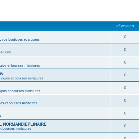
RÉPONSES
0
 vos boutiques et artisans
0
astuces
0
pos et bourses miniatures
26
0
 expos et bourses miniatures
0
xpos et bourses miniatures
0
os et bourses miniatures
0
s
VAL NORMANDIEPLINAIRE
0
t bourses miniatures
0