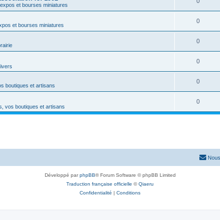
0
expos et bourses miniatures
0
xpos et bourses miniatures
0
rairie
0
divers
0
s boutiques et artisans
0
, vos boutiques et artisans
Nous
Développé par
phpBB
® Forum Software © phpBB Limited
Traduction française officielle
©
Qiaeru
Confidentialité
|
Conditions