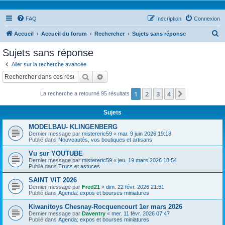
FAQ
Inscription
Connexion
R
Accueil
Accueil du forum
Rechercher
Sujets sans réponse
e
Sujets sans réponse
c
Aller sur la recherche avancée
h
Rechercher
Recherche avancée
e
1
2
3
4
Suivant
La recherche a retourné 95 résultats
r
c
Sujets
h
MODELBAU- KLINGENBERG
e
Dernier message par
mistereric59
«
mar. 9 juin 2026 19:18
Publié dans
Nouveautés, vos boutiques et artisans
r
Vu sur YOUTUBE
Dernier message par
mistereric59
«
jeu. 19 mars 2026 18:54
Publié dans
Trucs et astuces
SAINT VIT 2026
Dernier message par
Fred21
«
dim. 22 févr. 2026 21:51
Publié dans
Agenda: expos et bourses miniatures
Kiwanitoys Chesnay-Rocquencourt 1er mars 2026
Dernier message par
Daventry
«
mer. 11 févr. 2026 07:47
Publié dans
Agenda: expos et bourses miniatures