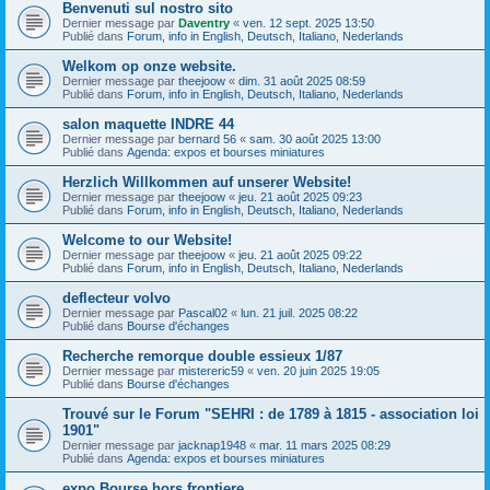
Benvenuti sul nostro sito
Dernier message par
Daventry
«
ven. 12 sept. 2025 13:50
Publié dans
Forum, info in English, Deutsch, Italiano, Nederlands
Welkom op onze website.
Dernier message par
theejoow
«
dim. 31 août 2025 08:59
Publié dans
Forum, info in English, Deutsch, Italiano, Nederlands
salon maquette INDRE 44
Dernier message par
bernard 56
«
sam. 30 août 2025 13:00
Publié dans
Agenda: expos et bourses miniatures
Herzlich Willkommen auf unserer Website!
Dernier message par
theejoow
«
jeu. 21 août 2025 09:23
Publié dans
Forum, info in English, Deutsch, Italiano, Nederlands
Welcome to our Website!
Dernier message par
theejoow
«
jeu. 21 août 2025 09:22
Publié dans
Forum, info in English, Deutsch, Italiano, Nederlands
deflecteur volvo
Dernier message par
Pascal02
«
lun. 21 juil. 2025 08:22
Publié dans
Bourse d'échanges
Recherche remorque double essieux 1/87
Dernier message par
mistereric59
«
ven. 20 juin 2025 19:05
Publié dans
Bourse d'échanges
Trouvé sur le Forum "SEHRI : de 1789 à 1815 - association loi
1901"
Dernier message par
jacknap1948
«
mar. 11 mars 2025 08:29
Publié dans
Agenda: expos et bourses miniatures
expo Bourse hors frontiere