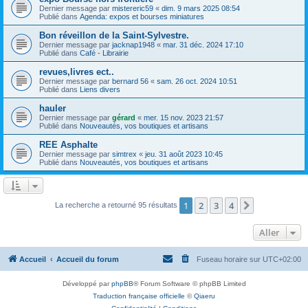
Dernier message par
mistereric59
«
dim. 9 mars 2025 08:54
Publié dans
Agenda: expos et bourses miniatures
Bon réveillon de la Saint-Sylvestre.
Dernier message par
jacknap1948
«
mar. 31 déc. 2024 17:10
Publié dans
Café - Librairie
revues,livres ect..
Dernier message par
bernard 56
«
sam. 26 oct. 2024 10:51
Publié dans
Liens divers
hauler
Dernier message par
gérard
«
mer. 15 nov. 2023 21:57
Publié dans
Nouveautés, vos boutiques et artisans
REE Asphalte
Dernier message par
simtrex
«
jeu. 31 août 2023 10:45
Publié dans
Nouveautés, vos boutiques et artisans
1
2
3
4
Suivant
La recherche a retourné 95 résultats
Aller
Accueil
Accueil du forum
Fuseau horaire sur
UTC+02:00
Développé par
phpBB
® Forum Software © phpBB Limited
Traduction française officielle
©
Qiaeru