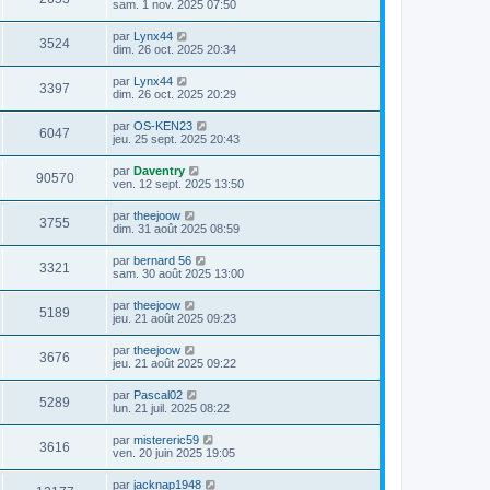
sam. 1 nov. 2025 07:50
par
Lynx44
3524
dim. 26 oct. 2025 20:34
par
Lynx44
3397
dim. 26 oct. 2025 20:29
par
OS-KEN23
6047
jeu. 25 sept. 2025 20:43
par
Daventry
90570
ven. 12 sept. 2025 13:50
par
theejoow
3755
dim. 31 août 2025 08:59
par
bernard 56
3321
sam. 30 août 2025 13:00
par
theejoow
5189
jeu. 21 août 2025 09:23
par
theejoow
3676
jeu. 21 août 2025 09:22
par
Pascal02
5289
lun. 21 juil. 2025 08:22
par
mistereric59
3616
ven. 20 juin 2025 19:05
par
jacknap1948