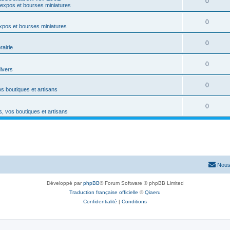
0
expos et bourses miniatures
0
xpos et bourses miniatures
0
rairie
0
divers
0
s boutiques et artisans
0
, vos boutiques et artisans
Nous
Développé par
phpBB
® Forum Software © phpBB Limited
Traduction française officielle
©
Qiaeru
Confidentialité
|
Conditions