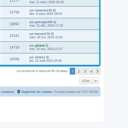
12177
mar. 11 mars 2025 08:29
par
mistereric59
13758
dim. 9 mars 2025 08:54
par
jacknap1948
18892
mar. 31 déc. 2024 17:10
par
bernard 56
15241
sam. 26 oct. 2024 10:51
par
gérard
14720
mer. 15 nov. 2023 21:57
par
simtrex
18556
jeu. 31 août 2023 10:45
1
2
3
4
Suivant
La recherche a retourné 95 résultats
Aller
 contacter
Supprimer les cookies
Fuseau horaire sur
UTC+02:00