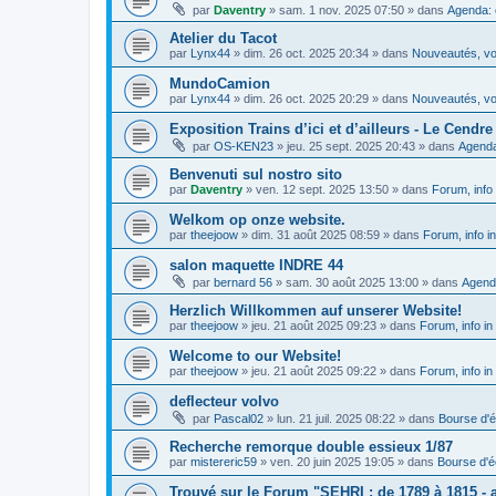
par
Daventry
»
sam. 1 nov. 2025 07:50
» dans
Agenda: 
Atelier du Tacot
par
Lynx44
»
dim. 26 oct. 2025 20:34
» dans
Nouveautés, vos
MundoCamion
par
Lynx44
»
dim. 26 oct. 2025 20:29
» dans
Nouveautés, vos
Exposition Trains d’ici et d’ailleurs - Le Cendre 
par
OS-KEN23
»
jeu. 25 sept. 2025 20:43
» dans
Agenda
Benvenuti sul nostro sito
par
Daventry
»
ven. 12 sept. 2025 13:50
» dans
Forum, info 
Welkom op onze website.
par
theejoow
»
dim. 31 août 2025 08:59
» dans
Forum, info i
salon maquette INDRE 44
par
bernard 56
»
sam. 30 août 2025 13:00
» dans
Agend
Herzlich Willkommen auf unserer Website!
par
theejoow
»
jeu. 21 août 2025 09:23
» dans
Forum, info in
Welcome to our Website!
par
theejoow
»
jeu. 21 août 2025 09:22
» dans
Forum, info in
deflecteur volvo
par
Pascal02
»
lun. 21 juil. 2025 08:22
» dans
Bourse d'
Recherche remorque double essieux 1/87
par
mistereric59
»
ven. 20 juin 2025 19:05
» dans
Bourse d'
Trouvé sur le Forum "SEHRI : de 1789 à 1815 - a