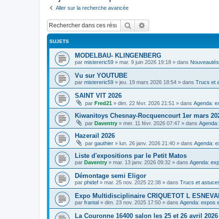
Aller sur la recherche avancée
Rechercher
Recherche avancée
SUJETS
MODELBAU- KLINGENBERG
par
mistereric59
»
mar. 9 juin 2026 19:18
» dans
Nouveautés,
Vu sur YOUTUBE
par
mistereric59
»
jeu. 19 mars 2026 18:54
» dans
Trucs et 
SAINT VIT 2026
par
Fred21
»
dim. 22 févr. 2026 21:51
» dans
Agenda: ex
Kiwanitoys Chesnay-Rocquencourt 1er mars 20
par
Daventry
»
mer. 11 févr. 2026 07:47
» dans
Agenda:
Hazerail 2026
par
gauthier
»
lun. 26 janv. 2026 21:40
» dans
Agenda: e
Liste d'expositions par le Petit Matos
par
Daventry
»
mar. 13 janv. 2026 09:32
» dans
Agenda: exp
Démontage semi Eligor
par
phidef
»
mar. 25 nov. 2025 22:38
» dans
Trucs et astuce
Expo Multidisciplinaire CRIQUETOT L ESNE
par
frantal
»
dim. 23 nov. 2025 17:50
» dans
Agenda: expos e
La Couronne 16400 salon les 25 et 26 avril 2026