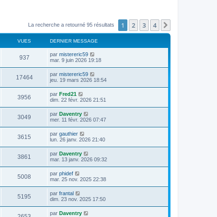
1
2
3
4
Suivant
La recherche a retourné 95 résultats
VUES
DERNIER MESSAGE
par
mistereric59
937
mar. 9 juin 2026 19:18
par
mistereric59
17464
jeu. 19 mars 2026 18:54
par
Fred21
3956
dim. 22 févr. 2026 21:51
par
Daventry
3049
mer. 11 févr. 2026 07:47
par
gauthier
3615
lun. 26 janv. 2026 21:40
par
Daventry
3861
mar. 13 janv. 2026 09:32
par
phidef
5008
mar. 25 nov. 2025 22:38
par
frantal
5195
dim. 23 nov. 2025 17:50
par
Daventry
2653