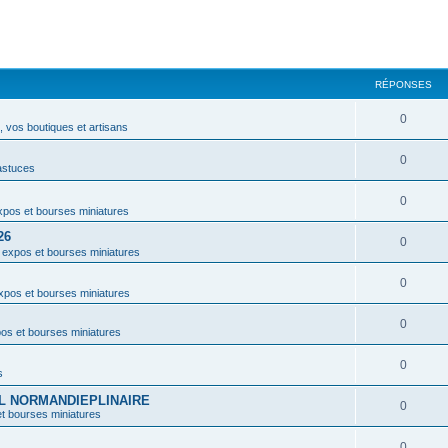
RÉPONSES
0
 vos boutiques et artisans
0
astuces
0
pos et bourses miniatures
26
0
 expos et bourses miniatures
0
xpos et bourses miniatures
0
os et bourses miniatures
0
s
VAL NORMANDIEPLINAIRE
0
t bourses miniatures
0