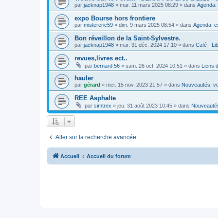
par
jacknap1948
»
mar. 11 mars 2025 08:29
» dans
Agenda: 
expo Bourse hors frontiere
par
mistereric59
»
dim. 9 mars 2025 08:54
» dans
Agenda: e
Bon réveillon de la Saint-Sylvestre.
par
jacknap1948
»
mar. 31 déc. 2024 17:10
» dans
Café - Lib
revues,livres ect..
par
bernard 56
»
sam. 26 oct. 2024 10:51
» dans
Liens 
hauler
par
gérard
»
mer. 15 nov. 2023 21:57
» dans
Nouveautés, vo
REE Asphalte
par
simtrex
»
jeu. 31 août 2023 10:45
» dans
Nouveautés
Aller sur la recherche avancée
Accueil
Accueil du forum