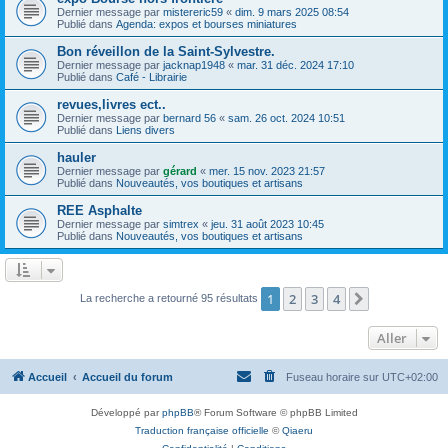
Dernier message par
mistereric59
«
dim. 9 mars 2025 08:54
Publié dans
Agenda: expos et bourses miniatures
Bon réveillon de la Saint-Sylvestre.
Dernier message par
jacknap1948
«
mar. 31 déc. 2024 17:10
Publié dans
Café - Librairie
revues,livres ect..
Dernier message par
bernard 56
«
sam. 26 oct. 2024 10:51
Publié dans
Liens divers
hauler
Dernier message par
gérard
«
mer. 15 nov. 2023 21:57
Publié dans
Nouveautés, vos boutiques et artisans
REE Asphalte
Dernier message par
simtrex
«
jeu. 31 août 2023 10:45
Publié dans
Nouveautés, vos boutiques et artisans
1
2
3
4
Suivant
La recherche a retourné 95 résultats
Aller
Accueil
Accueil du forum
Fuseau horaire sur
UTC+02:00
Développé par
phpBB
® Forum Software © phpBB Limited
Traduction française officielle
©
Qiaeru