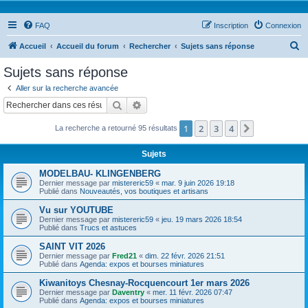
FAQ
Inscription
Connexion
R
Accueil
Accueil du forum
Rechercher
Sujets sans réponse
e
Sujets sans réponse
c
Aller sur la recherche avancée
h
Rechercher
Recherche avancée
e
1
2
3
4
Suivant
La recherche a retourné 95 résultats
r
c
Sujets
h
MODELBAU- KLINGENBERG
e
Dernier message par
mistereric59
«
mar. 9 juin 2026 19:18
Publié dans
Nouveautés, vos boutiques et artisans
r
Vu sur YOUTUBE
Dernier message par
mistereric59
«
jeu. 19 mars 2026 18:54
Publié dans
Trucs et astuces
SAINT VIT 2026
Dernier message par
Fred21
«
dim. 22 févr. 2026 21:51
Publié dans
Agenda: expos et bourses miniatures
Kiwanitoys Chesnay-Rocquencourt 1er mars 2026
Dernier message par
Daventry
«
mer. 11 févr. 2026 07:47
Publié dans
Agenda: expos et bourses miniatures