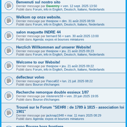
Benvenuti sul nostro sito
Dernier message par
Daventry
«
ven. 12 sept. 2025 13:50
Publié dans
Forum, info in English, Deutsch, Italiano, Nederlands
Welkom op onze website.
Dernier message par
theejoow
«
dim. 31 août 2025 08:59
Publié dans
Forum, info in English, Deutsch, Italiano, Nederlands
salon maquette INDRE 44
Dernier message par
bernard 56
«
sam. 30 août 2025 13:00
Publié dans
Agenda: expos et bourses miniatures
Herzlich Willkommen auf unserer Website!
Dernier message par
theejoow
«
jeu. 21 août 2025 09:23
Publié dans
Forum, info in English, Deutsch, Italiano, Nederlands
Welcome to our Website!
Dernier message par
theejoow
«
jeu. 21 août 2025 09:22
Publié dans
Forum, info in English, Deutsch, Italiano, Nederlands
deflecteur volvo
Dernier message par
Pascal02
«
lun. 21 juil. 2025 08:22
Publié dans
Bourse d'échanges
Recherche remorque double essieux 1/87
Dernier message par
mistereric59
«
ven. 20 juin 2025 19:05
Publié dans
Bourse d'échanges
Trouvé sur le Forum "SEHRI : de 1789 à 1815 - association loi
1901"
Dernier message par
jacknap1948
«
mar. 11 mars 2025 08:29
Publié dans
Agenda: expos et bourses miniatures
expo Bourse hors frontiere