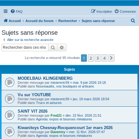
FAQ
Inscription
Connexion
R
Accueil
Accueil du forum
Rechercher
Sujets sans réponse
e
Sujets sans réponse
c
Aller sur la recherche avancée
h
Rechercher
Recherche avancée
e
1
2
3
4
Suivant
La recherche a retourné 95 résultats
r
c
Sujets
h
MODELBAU- KLINGENBERG
e
Dernier message par
mistereric59
«
mar. 9 juin 2026 19:18
Publié dans
Nouveautés, vos boutiques et artisans
r
Vu sur YOUTUBE
Dernier message par
mistereric59
«
jeu. 19 mars 2026 18:54
Publié dans
Trucs et astuces
SAINT VIT 2026
Dernier message par
Fred21
«
dim. 22 févr. 2026 21:51
Publié dans
Agenda: expos et bourses miniatures
Kiwanitoys Chesnay-Rocquencourt 1er mars 2026
Dernier message par
Daventry
«
mer. 11 févr. 2026 07:47
Publié dans
Agenda: expos et bourses miniatures