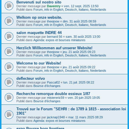
Benvenuti sul nostro sito
Dernier message par
Daventry
«
ven. 12 sept. 2025 13:50
Publié dans
Forum, info in English, Deutsch, Italiano, Nederlands
Welkom op onze website.
Dernier message par
theejoow
«
dim. 31 août 2025 08:59
Publié dans
Forum, info in English, Deutsch, Italiano, Nederlands
salon maquette INDRE 44
Dernier message par
bernard 56
«
sam. 30 août 2025 13:00
Publié dans
Agenda: expos et bourses miniatures
Herzlich Willkommen auf unserer Website!
Dernier message par
theejoow
«
jeu. 21 août 2025 09:23
Publié dans
Forum, info in English, Deutsch, Italiano, Nederlands
Welcome to our Website!
Dernier message par
theejoow
«
jeu. 21 août 2025 09:22
Publié dans
Forum, info in English, Deutsch, Italiano, Nederlands
deflecteur volvo
Dernier message par
Pascal02
«
lun. 21 juil. 2025 08:22
Publié dans
Bourse d'échanges
Recherche remorque double essieux 1/87
Dernier message par
mistereric59
«
ven. 20 juin 2025 19:05
Publié dans
Bourse d'échanges
Trouvé sur le Forum "SEHRI : de 1789 à 1815 - association loi
1901"
Dernier message par
jacknap1948
«
mar. 11 mars 2025 08:29
Publié dans
Agenda: expos et bourses miniatures
expo Bourse hors frontiere