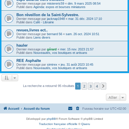
Dernier message par
mistereric59
«
dim. 9 mars 2025 08:54
Publié dans
Agenda: expos et bourses miniatures
Bon réveillon de la Saint-Sylvestre.
Dernier message par
jacknap1948
«
mar. 31 déc. 2024 17:10
Publié dans
Café - Librairie
revues,livres ect..
Dernier message par
bernard 56
«
sam. 26 oct. 2024 10:51
Publié dans
Liens divers
hauler
Dernier message par
gérard
«
mer. 15 nov. 2023 21:57
Publié dans
Nouveautés, vos boutiques et artisans
REE Asphalte
Dernier message par
simtrex
«
jeu. 31 août 2023 10:45
Publié dans
Nouveautés, vos boutiques et artisans
1
2
3
4
Suivant
La recherche a retourné 95 résultats
Aller
Accueil
Accueil du forum
Fuseau horaire sur
UTC+02:00
Développé par
phpBB
® Forum Software © phpBB Limited
Traduction française officielle
©
Qiaeru