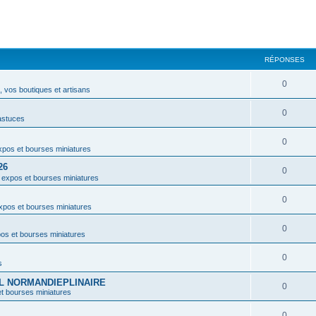
RÉPONSES
0
 vos boutiques et artisans
0
astuces
0
pos et bourses miniatures
26
0
 expos et bourses miniatures
0
xpos et bourses miniatures
0
os et bourses miniatures
0
s
VAL NORMANDIEPLINAIRE
0
t bourses miniatures
0