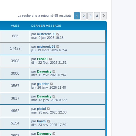
1
2
3
4
Suivant
La recherche a retourné 95 résultats
VUES
DERNIER MESSAGE
par
mistereric59
886
mar. 9 juin 2026 19:18
par
mistereric59
17423
jeu. 19 mars 2026 18:54
par
Fred21
3908
dim. 22 févr. 2026 21:51
par
Daventry
3000
mer. 11 févr. 2026 07:47
par
gauthier
3567
lun. 26 janv. 2026 21:40
par
Daventry
3817
mar. 13 janv. 2026 09:32
par
phidef
4962
mar. 25 nov. 2025 22:38
par
frantal
5154
dim. 23 nov. 2025 17:50
par
Daventry
2607