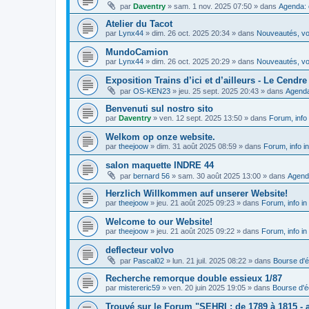
par
Daventry
»
sam. 1 nov. 2025 07:50
» dans
Agenda: 
Atelier du Tacot
par
Lynx44
»
dim. 26 oct. 2025 20:34
» dans
Nouveautés, vos
MundoCamion
par
Lynx44
»
dim. 26 oct. 2025 20:29
» dans
Nouveautés, vos
Exposition Trains d’ici et d’ailleurs - Le Cendre 
par
OS-KEN23
»
jeu. 25 sept. 2025 20:43
» dans
Agenda
Benvenuti sul nostro sito
par
Daventry
»
ven. 12 sept. 2025 13:50
» dans
Forum, info 
Welkom op onze website.
par
theejoow
»
dim. 31 août 2025 08:59
» dans
Forum, info i
salon maquette INDRE 44
par
bernard 56
»
sam. 30 août 2025 13:00
» dans
Agend
Herzlich Willkommen auf unserer Website!
par
theejoow
»
jeu. 21 août 2025 09:23
» dans
Forum, info in
Welcome to our Website!
par
theejoow
»
jeu. 21 août 2025 09:22
» dans
Forum, info in
deflecteur volvo
par
Pascal02
»
lun. 21 juil. 2025 08:22
» dans
Bourse d'
Recherche remorque double essieux 1/87
par
mistereric59
»
ven. 20 juin 2025 19:05
» dans
Bourse d'
Trouvé sur le Forum "SEHRI : de 1789 à 1815 - a