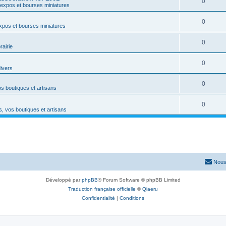
0
expos et bourses miniatures
0
xpos et bourses miniatures
0
rairie
0
divers
0
s boutiques et artisans
0
, vos boutiques et artisans
Nous
Développé par
phpBB
® Forum Software © phpBB Limited
Traduction française officielle
©
Qiaeru
Confidentialité
|
Conditions