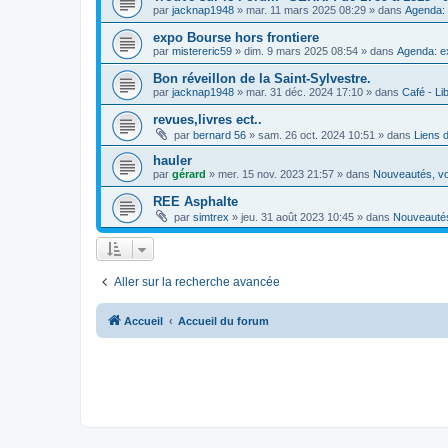
par
jacknap1948
»
mar. 11 mars 2025 08:29
» dans
Agenda: 
expo Bourse hors frontiere
par
mistereric59
»
dim. 9 mars 2025 08:54
» dans
Agenda: e
Bon réveillon de la Saint-Sylvestre.
par
jacknap1948
»
mar. 31 déc. 2024 17:10
» dans
Café - Lib
revues,livres ect..
par
bernard 56
»
sam. 26 oct. 2024 10:51
» dans
Liens 
hauler
par
gérard
»
mer. 15 nov. 2023 21:57
» dans
Nouveautés, vo
REE Asphalte
par
simtrex
»
jeu. 31 août 2023 10:45
» dans
Nouveautés
Aller sur la recherche avancée
Accueil
Accueil du forum