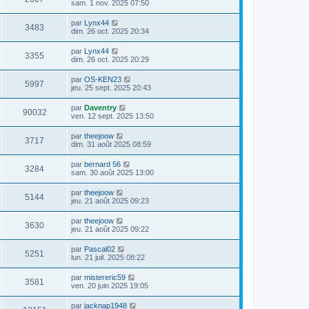
sam. 1 nov. 2025 07:50
par
Lynx44
3483
dim. 26 oct. 2025 20:34
par
Lynx44
3355
dim. 26 oct. 2025 20:29
par
OS-KEN23
5997
jeu. 25 sept. 2025 20:43
par
Daventry
90032
ven. 12 sept. 2025 13:50
par
theejoow
3717
dim. 31 août 2025 08:59
par
bernard 56
3284
sam. 30 août 2025 13:00
par
theejoow
5144
jeu. 21 août 2025 09:23
par
theejoow
3630
jeu. 21 août 2025 09:22
par
Pascal02
5251
lun. 21 juil. 2025 08:22
par
mistereric59
3581
ven. 20 juin 2025 19:05
par
jacknap1948