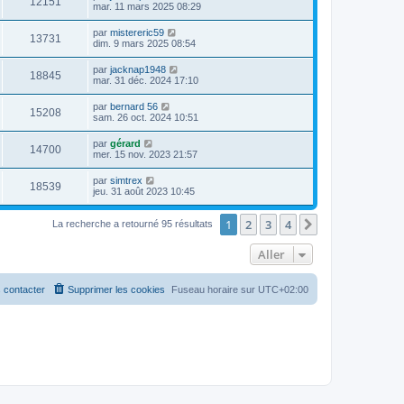
12151
mar. 11 mars 2025 08:29
par
mistereric59
13731
dim. 9 mars 2025 08:54
par
jacknap1948
18845
mar. 31 déc. 2024 17:10
par
bernard 56
15208
sam. 26 oct. 2024 10:51
par
gérard
14700
mer. 15 nov. 2023 21:57
par
simtrex
18539
jeu. 31 août 2023 10:45
1
2
3
4
Suivant
La recherche a retourné 95 résultats
Aller
 contacter
Supprimer les cookies
Fuseau horaire sur
UTC+02:00