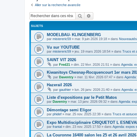
Aller sur la recherche avancée
Rechercher
Recherche avancée
SUJETS
MODELBAU- KLINGENBERG
par
mistereric59
»
mar. 9 juin 2026 19:18
» dans
Nouveautés,
Vu sur YOUTUBE
par
mistereric59
»
jeu. 19 mars 2026 18:54
» dans
Trucs et 
SAINT VIT 2026
par
Fred21
»
dim. 22 févr. 2026 21:51
» dans
Agenda: ex
Kiwanitoys Chesnay-Rocquencourt 1er mars 20
par
Daventry
»
mer. 11 févr. 2026 07:47
» dans
Agenda:
Hazerail 2026
par
gauthier
»
lun. 26 janv. 2026 21:40
» dans
Agenda: e
Liste d'expositions par le Petit Matos
par
Daventry
»
mar. 13 janv. 2026 09:32
» dans
Agenda: exp
Démontage semi Eligor
par
phidef
»
mar. 25 nov. 2025 22:38
» dans
Trucs et astuce
Expo Multidisciplinaire CRIQUETOT L ESNE
par
frantal
»
dim. 23 nov. 2025 17:50
» dans
Agenda: expos e
La Couronne 16400 salon les 25 et 26 avril 2026