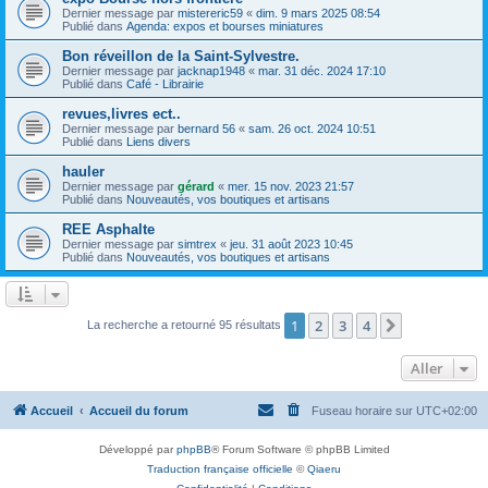
Dernier message par
mistereric59
«
dim. 9 mars 2025 08:54
Publié dans
Agenda: expos et bourses miniatures
Bon réveillon de la Saint-Sylvestre.
Dernier message par
jacknap1948
«
mar. 31 déc. 2024 17:10
Publié dans
Café - Librairie
revues,livres ect..
Dernier message par
bernard 56
«
sam. 26 oct. 2024 10:51
Publié dans
Liens divers
hauler
Dernier message par
gérard
«
mer. 15 nov. 2023 21:57
Publié dans
Nouveautés, vos boutiques et artisans
REE Asphalte
Dernier message par
simtrex
«
jeu. 31 août 2023 10:45
Publié dans
Nouveautés, vos boutiques et artisans
1
2
3
4
Suivant
La recherche a retourné 95 résultats
Aller
Accueil
Accueil du forum
Fuseau horaire sur
UTC+02:00
Développé par
phpBB
® Forum Software © phpBB Limited
Traduction française officielle
©
Qiaeru