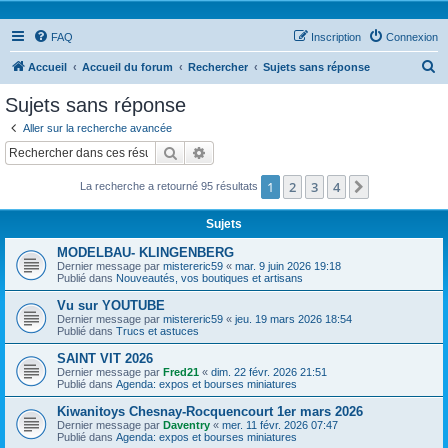
FAQ
Inscription
Connexion
R
Accueil
Accueil du forum
Rechercher
Sujets sans réponse
e
Sujets sans réponse
c
Aller sur la recherche avancée
h
Rechercher
Recherche avancée
e
1
2
3
4
Suivant
La recherche a retourné 95 résultats
r
c
Sujets
h
MODELBAU- KLINGENBERG
e
Dernier message par
mistereric59
«
mar. 9 juin 2026 19:18
Publié dans
Nouveautés, vos boutiques et artisans
r
Vu sur YOUTUBE
Dernier message par
mistereric59
«
jeu. 19 mars 2026 18:54
Publié dans
Trucs et astuces
SAINT VIT 2026
Dernier message par
Fred21
«
dim. 22 févr. 2026 21:51
Publié dans
Agenda: expos et bourses miniatures
Kiwanitoys Chesnay-Rocquencourt 1er mars 2026
Dernier message par
Daventry
«
mer. 11 févr. 2026 07:47
Publié dans
Agenda: expos et bourses miniatures