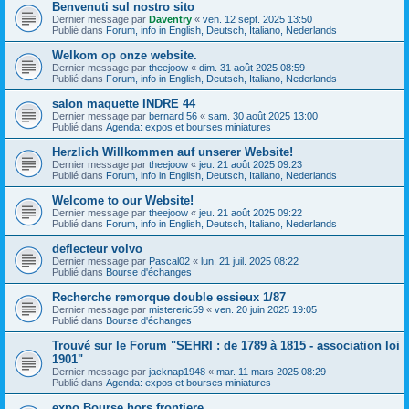
Benvenuti sul nostro sito
Dernier message par
Daventry
«
ven. 12 sept. 2025 13:50
Publié dans
Forum, info in English, Deutsch, Italiano, Nederlands
Welkom op onze website.
Dernier message par
theejoow
«
dim. 31 août 2025 08:59
Publié dans
Forum, info in English, Deutsch, Italiano, Nederlands
salon maquette INDRE 44
Dernier message par
bernard 56
«
sam. 30 août 2025 13:00
Publié dans
Agenda: expos et bourses miniatures
Herzlich Willkommen auf unserer Website!
Dernier message par
theejoow
«
jeu. 21 août 2025 09:23
Publié dans
Forum, info in English, Deutsch, Italiano, Nederlands
Welcome to our Website!
Dernier message par
theejoow
«
jeu. 21 août 2025 09:22
Publié dans
Forum, info in English, Deutsch, Italiano, Nederlands
deflecteur volvo
Dernier message par
Pascal02
«
lun. 21 juil. 2025 08:22
Publié dans
Bourse d'échanges
Recherche remorque double essieux 1/87
Dernier message par
mistereric59
«
ven. 20 juin 2025 19:05
Publié dans
Bourse d'échanges
Trouvé sur le Forum "SEHRI : de 1789 à 1815 - association loi
1901"
Dernier message par
jacknap1948
«
mar. 11 mars 2025 08:29
Publié dans
Agenda: expos et bourses miniatures
expo Bourse hors frontiere