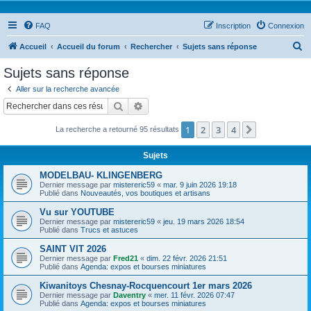
FAQ
Inscription
Connexion
R
Accueil
Accueil du forum
Rechercher
Sujets sans réponse
e
Sujets sans réponse
c
Aller sur la recherche avancée
h
Rechercher
Recherche avancée
e
1
2
3
4
Suivant
La recherche a retourné 95 résultats
r
c
Sujets
h
MODELBAU- KLINGENBERG
e
Dernier message par
mistereric59
«
mar. 9 juin 2026 19:18
Publié dans
Nouveautés, vos boutiques et artisans
r
Vu sur YOUTUBE
Dernier message par
mistereric59
«
jeu. 19 mars 2026 18:54
Publié dans
Trucs et astuces
SAINT VIT 2026
Dernier message par
Fred21
«
dim. 22 févr. 2026 21:51
Publié dans
Agenda: expos et bourses miniatures
Kiwanitoys Chesnay-Rocquencourt 1er mars 2026
Dernier message par
Daventry
«
mer. 11 févr. 2026 07:47
Publié dans
Agenda: expos et bourses miniatures