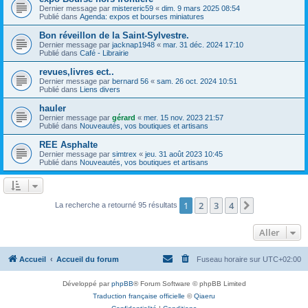
Dernier message par
mistereric59
«
dim. 9 mars 2025 08:54
Publié dans
Agenda: expos et bourses miniatures
Bon réveillon de la Saint-Sylvestre.
Dernier message par
jacknap1948
«
mar. 31 déc. 2024 17:10
Publié dans
Café - Librairie
revues,livres ect..
Dernier message par
bernard 56
«
sam. 26 oct. 2024 10:51
Publié dans
Liens divers
hauler
Dernier message par
gérard
«
mer. 15 nov. 2023 21:57
Publié dans
Nouveautés, vos boutiques et artisans
REE Asphalte
Dernier message par
simtrex
«
jeu. 31 août 2023 10:45
Publié dans
Nouveautés, vos boutiques et artisans
1
2
3
4
Suivant
La recherche a retourné 95 résultats
Aller
Accueil
Accueil du forum
Fuseau horaire sur
UTC+02:00
Développé par
phpBB
® Forum Software © phpBB Limited
Traduction française officielle
©
Qiaeru