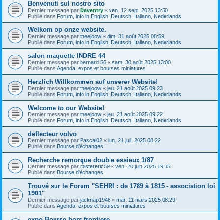
Benvenuti sul nostro sito
Dernier message par
Daventry
«
ven. 12 sept. 2025 13:50
Publié dans
Forum, info in English, Deutsch, Italiano, Nederlands
Welkom op onze website.
Dernier message par
theejoow
«
dim. 31 août 2025 08:59
Publié dans
Forum, info in English, Deutsch, Italiano, Nederlands
salon maquette INDRE 44
Dernier message par
bernard 56
«
sam. 30 août 2025 13:00
Publié dans
Agenda: expos et bourses miniatures
Herzlich Willkommen auf unserer Website!
Dernier message par
theejoow
«
jeu. 21 août 2025 09:23
Publié dans
Forum, info in English, Deutsch, Italiano, Nederlands
Welcome to our Website!
Dernier message par
theejoow
«
jeu. 21 août 2025 09:22
Publié dans
Forum, info in English, Deutsch, Italiano, Nederlands
deflecteur volvo
Dernier message par
Pascal02
«
lun. 21 juil. 2025 08:22
Publié dans
Bourse d'échanges
Recherche remorque double essieux 1/87
Dernier message par
mistereric59
«
ven. 20 juin 2025 19:05
Publié dans
Bourse d'échanges
Trouvé sur le Forum "SEHRI : de 1789 à 1815 - association loi
1901"
Dernier message par
jacknap1948
«
mar. 11 mars 2025 08:29
Publié dans
Agenda: expos et bourses miniatures
expo Bourse hors frontiere