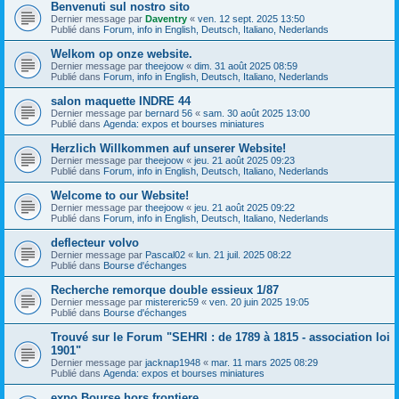
Benvenuti sul nostro sito
Dernier message par
Daventry
«
ven. 12 sept. 2025 13:50
Publié dans
Forum, info in English, Deutsch, Italiano, Nederlands
Welkom op onze website.
Dernier message par
theejoow
«
dim. 31 août 2025 08:59
Publié dans
Forum, info in English, Deutsch, Italiano, Nederlands
salon maquette INDRE 44
Dernier message par
bernard 56
«
sam. 30 août 2025 13:00
Publié dans
Agenda: expos et bourses miniatures
Herzlich Willkommen auf unserer Website!
Dernier message par
theejoow
«
jeu. 21 août 2025 09:23
Publié dans
Forum, info in English, Deutsch, Italiano, Nederlands
Welcome to our Website!
Dernier message par
theejoow
«
jeu. 21 août 2025 09:22
Publié dans
Forum, info in English, Deutsch, Italiano, Nederlands
deflecteur volvo
Dernier message par
Pascal02
«
lun. 21 juil. 2025 08:22
Publié dans
Bourse d'échanges
Recherche remorque double essieux 1/87
Dernier message par
mistereric59
«
ven. 20 juin 2025 19:05
Publié dans
Bourse d'échanges
Trouvé sur le Forum "SEHRI : de 1789 à 1815 - association loi
1901"
Dernier message par
jacknap1948
«
mar. 11 mars 2025 08:29
Publié dans
Agenda: expos et bourses miniatures
expo Bourse hors frontiere