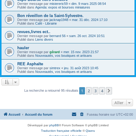
Dernier message par
mistereric59
«
dim. 9 mars 2025 08:54
Publié dans
Agenda: expos et bourses miniatures
Bon réveillon de la Saint-Sylvestre.
Dernier message par
jacknap1948
«
mar. 31 déc. 2024 17:10
Publié dans
Café - Librairie
revues,livres ect..
Dernier message par
bernard 56
«
sam. 26 oct. 2024 10:51
Publié dans
Liens divers
hauler
Dernier message par
gérard
«
mer. 15 nov. 2023 21:57
Publié dans
Nouveautés, vos boutiques et artisans
REE Asphalte
Dernier message par
simtrex
«
jeu. 31 août 2023 10:45
Publié dans
Nouveautés, vos boutiques et artisans
1
2
3
4
Suivant
La recherche a retourné 95 résultats
Aller
Accueil
Accueil du forum
Fuseau horaire sur
UTC+02:00
Développé par
phpBB
® Forum Software © phpBB Limited
Traduction française officielle
©
Qiaeru