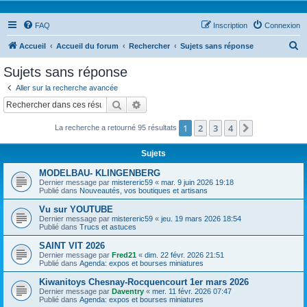
FAQ
Inscription
Connexion
R
Accueil
Accueil du forum
Rechercher
Sujets sans réponse
e
Sujets sans réponse
c
Aller sur la recherche avancée
h
Rechercher
Recherche avancée
e
1
2
3
4
Suivant
La recherche a retourné 95 résultats
r
c
Sujets
h
MODELBAU- KLINGENBERG
e
Dernier message par
mistereric59
«
mar. 9 juin 2026 19:18
Publié dans
Nouveautés, vos boutiques et artisans
r
Vu sur YOUTUBE
Dernier message par
mistereric59
«
jeu. 19 mars 2026 18:54
Publié dans
Trucs et astuces
SAINT VIT 2026
Dernier message par
Fred21
«
dim. 22 févr. 2026 21:51
Publié dans
Agenda: expos et bourses miniatures
Kiwanitoys Chesnay-Rocquencourt 1er mars 2026
Dernier message par
Daventry
«
mer. 11 févr. 2026 07:47
Publié dans
Agenda: expos et bourses miniatures